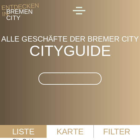
Skip to main content
ENTDECKEN
BREMEN
IN
MENU
CITY
ALLE GESCHÄFTE DER BREMER CITY
CITYGUIDE
Suche im CityGuide
LISTE
KARTE
FILTER