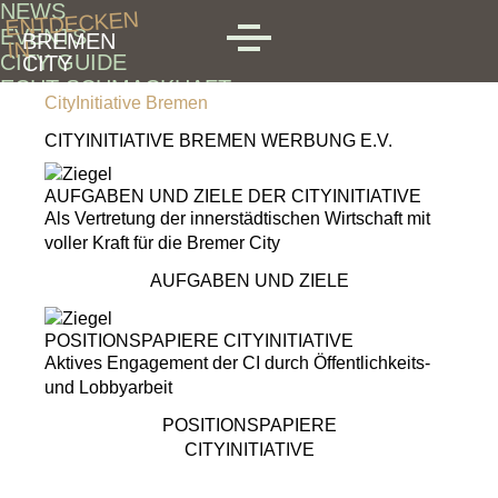
NEWS
Skip to main content
ENTDECKEN
EVENTS
BREMEN
IN
MENU
CITY GUIDE
CITY
ECHT SCHMACKHAFT
CityInitiative Bremen
QUARTIERE
SPECIALS
CITYINITIATIVE BREMEN WERBUNG E.V.
AUFGABEN UND ZIELE DER CITYINITIATIVE
Als Vertretung der innerstädtischen Wirtschaft mit
voller Kraft für die Bremer City
AUFGABEN UND ZIELE
POSITIONSPAPIERE CITYINITIATIVE
Aktives Engagement der CI durch Öffentlichkeits-
und Lobbyarbeit
POSITIONSPAPIERE
CITYINITIATIVE