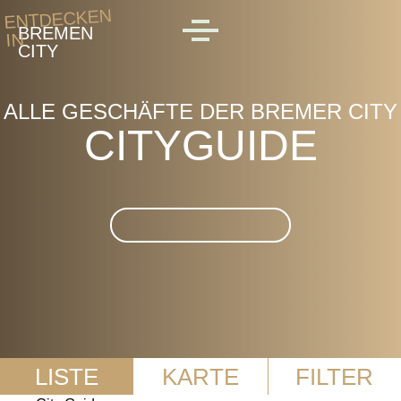
Skip to main content
ENTDECKEN
BREMEN
IN
MENU
CITY
ALLE GESCHÄFTE DER BREMER CITY
CITYGUIDE
Suche im CityGuide
LISTE
KARTE
FILTER