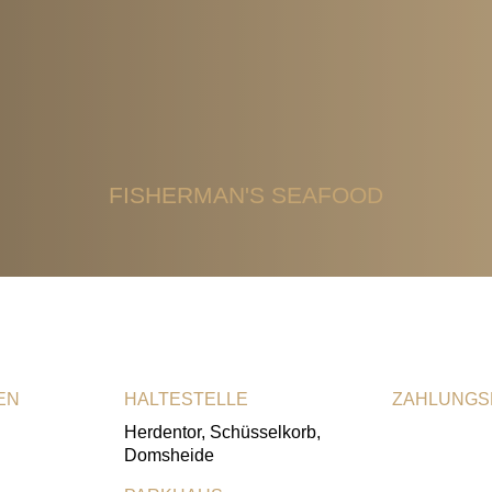
FISHERMAN'S SEAFOOD
EN
HALTESTELLE
ZAHLUNGS
Herdentor, Schüsselkorb,
Girocard
Visa-Karte
MasterCard
Domsheide