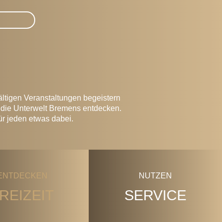
fältigen Veranstaltungen begeistern
 die Unterwelt Bremens entdecken.
ür jeden etwas dabei.
ENTDECKEN
NUTZEN
REIZEIT
SERVICE