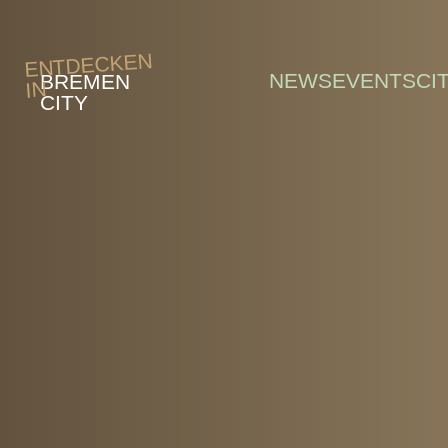
Skip to main content
ENTDECKEN
NEWS
EVENTS
CI
BREMEN
IN
CITY