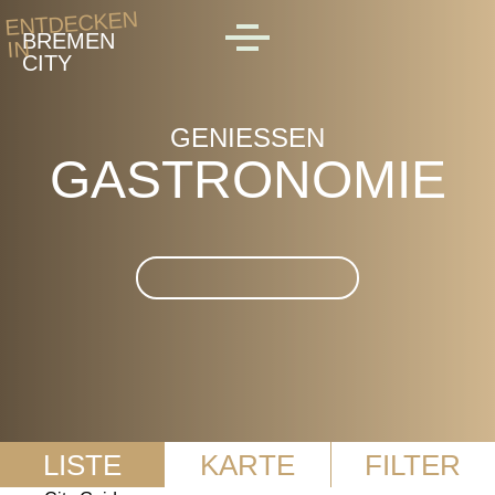
Skip to main content
ENTDECKEN
BREMEN
IN
MENU
CITY
GENIESSEN
GASTRONOMIE
Suche im Gastronomie
LISTE
KARTE
FILTER