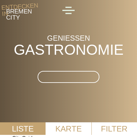
Skip to main content
ENTDECKEN
BREMEN
IN
MENU
CITY
GENIESSEN
GASTRONOMIE
Suche im Gastronomie
LISTE
KARTE
FILTER