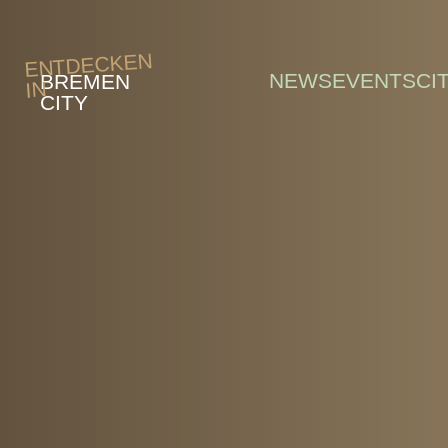
Skip to main content
ENTDECKEN
NEWS
EVENTS
CI
BREMEN
IN
CITY