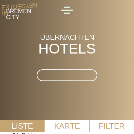
Skip to main content
ENTDECKEN
BREMEN
IN
MENU
CITY
ÜBERNACHTEN
HOTELS
Suche im Hotels
LISTE
KARTE
FILTER