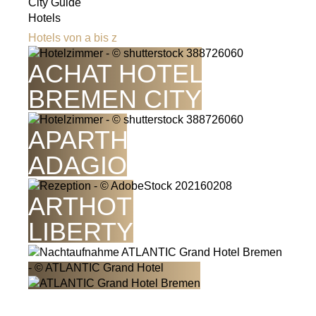
City Guide
Hotels
Hotels von a bis z
ACHAT HOTEL
BREMEN CITY
APARTHOTEL
ADAGIO
ARTHOTEL ANA
LIBERTY