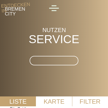
Skip to main content
ENTDECKEN
BREMEN
IN
MENU
CITY
NUTZEN
SERVICE
Suche im Service
LISTE
KARTE
FILTER