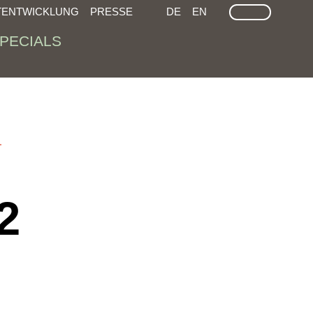
LEICHTE SPRACHE
GEÄRDEN SPRACHEN
SUCHE
TENTWICKLUNG
PRESSE
DE
EN
PECIALS
L
2