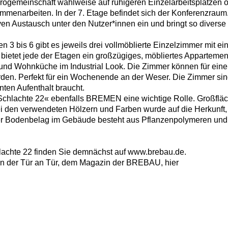
ürogemeinschaft wahlweise auf ruhigeren Einzelarbeitsplätzen 
enarbeiten. In der 7. Etage befindet sich der Konferenzraum.
en Austausch unter den Nutzer*innen ein und bringt so diverse 
n 3 bis 6 gibt es jeweils drei vollmöblierte Einzelzimmer mit 
etet jede der Etagen ein großzügiges, möbliertes Appartement 
d Wohnküche im Industrial Look. Die Zimmer können für eine
rden. Perfekt für ein Wochenende an der Weser. Die Zimmer sin
nten Aufenthalt braucht.
r »Schlachte 22« ebenfalls BREMEN eine wichtige Rolle. Großfl
 den verwendeten Hölzern und Farben wurde auf die Herkunft,
er Bodenbelag im Gebäude besteht aus Pflanzenpolymeren und l
lachte 22 finden Sie demnächst auf
www.brebau.de
.
 in der Tür an Tür, dem Magazin der BREBAU,
hier