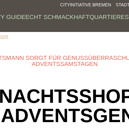
CITYINITIATIVE BREMEN
STAD
TY GUIDE
ECHT SCHMACKHAFT
QUARTIERE
S
2025
TSMANN SORGT FÜR GENUSSÜBERRASCHU
ADVENTSSAMSTAGEN
NACHTSSHO
 ADVENTSGE