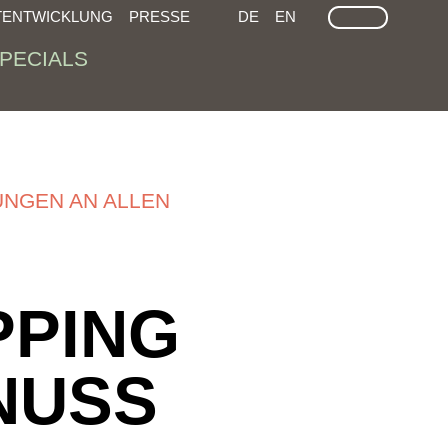
LEICHTE SPRACHE
GEÄRDEN SPRACHEN
SUCHE
TENTWICKLUNG
PRESSE
DE
EN
PECIALS
NGEN AN ALLEN
PPING
NUSS