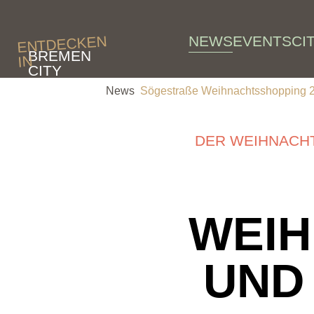
Skip to main content
NEWS
EVENTS
CI
ENTDECKEN
BREMEN
IN
CITY
News
Sögestraße Weihnachtsshopping 
DER WEIHNACH
WEIH
UND