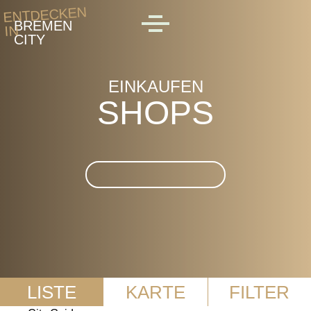
Skip to main content
ENTDECKEN
BREMEN
IN
MENU
CITY
EINKAUFEN
SHOPS
Suche im Shops
LISTE
KARTE
FILTER