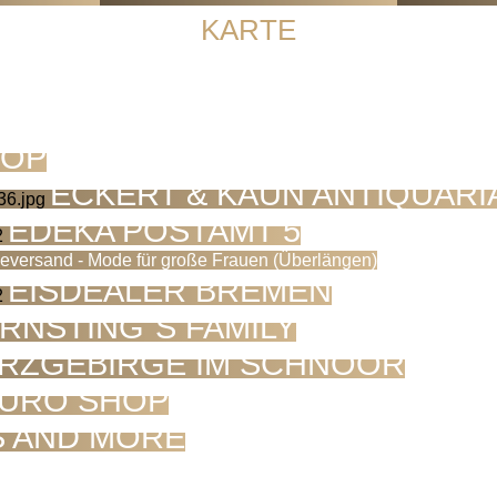
KARTE
HOP
ECKERT & KAUN ANTIQUARI
EDEKA POSTAMT 5
versand - Mode für große Frauen (Überlängen)
EISDEALER BREMEN
RNSTING´S FAMILY
RZGEBIRGE IM SCHNOOR
URO SHOP
S AND MORE