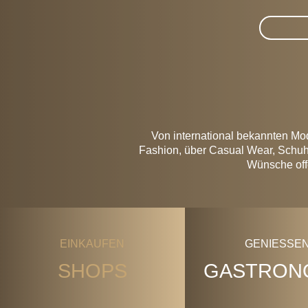
Suche im
Von international bekannten Mod
Fashion, über Casual Wear, Schuhe,
Wünsche offe
EINKAUFEN
GENIESSEN
SHOPS
GASTRON