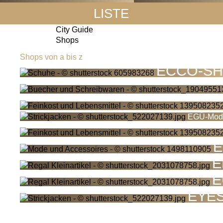
LISTE
City Guide
Shops
Shops von a bis z
ECCO-S
EGÜ-Mode
E
E
E
EYE