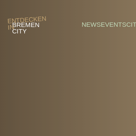
Skip to main content
ENTDECKEN
NEWS
EVENTS
CI
BREMEN
IN
CITY