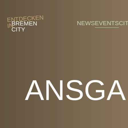
Skip to main content
ENTDECKEN
NEWS
EVENTS
CI
BREMEN
IN
CITY
ANSGA