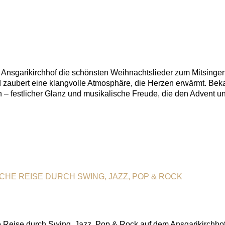
nsgarikirchhof die schönsten Weihnachtslieder zum Mitsingen.
nd zaubert eine klangvolle Atmosphäre, die Herzen erwärmt. Bek
– festlicher Glanz und musikalische Freude, die den Advent u
SCHE REISE DURCH SWING, JAZZ, POP & ROCK
he Reise durch Swing, Jazz, Pop & Rock auf dem Ansgarikirchh