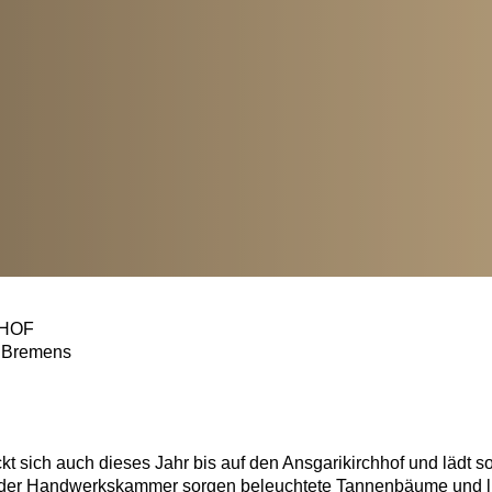
HOF
n Bremens
t sich auch dieses Jahr bis auf den Ansgarikirchhof und lädt s
se der Handwerkskammer sorgen beleuchtete Tannenbäume und lie