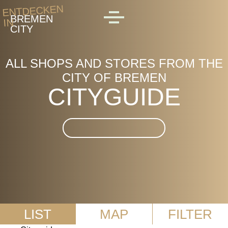
Skip to main content
ENTDECKEN
BREMEN
IN
MENU
CITY
ALL SHOPS AND STORES FROM THE
CITY OF BREMEN
CITYGUIDE
Suche im CityGuide
LIST
MAP
FILTER