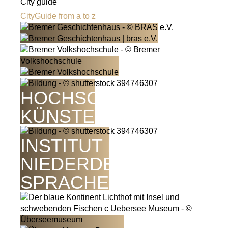
City guide
CityGuide from a to z
HOCHSCHULE FÜR
KÜNSTE
INSTITUT FÜR
NIEDERDEUTSCHE
SPRACHE