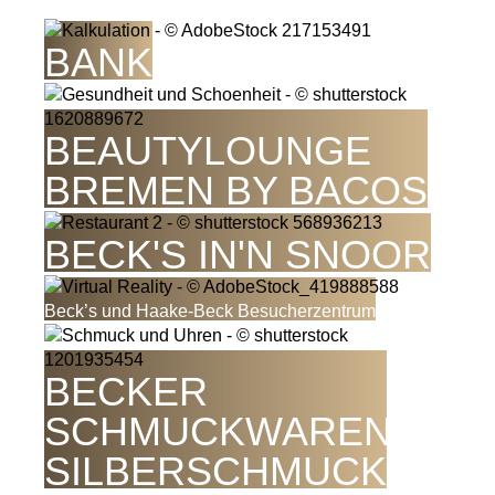
BB
BANK
BEAUTYLOUNGE
BREMEN BY BACOS
BECK'S IN'N SNOOR
Beck’s und Haake-Beck Besucherzentrum
BECKER
SCHMUCKWAREN
SILBERSCHMUCK