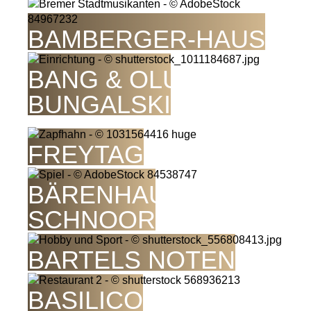
BAMBERGER-HAUS
BANG & OLUFSEN F.
BUNGALSKI
BAR
FREYTAG
BÄRENHAUS IM
SCHNOOR
BARTELS NOTEN
BASILICO