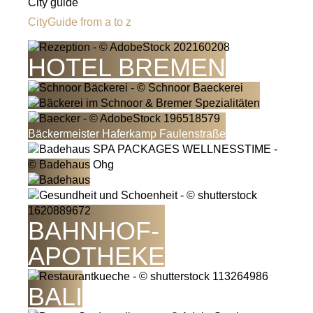
City guide
CityGuide from a to z
B&B
HOTEL BREMEN
Bäckermeister Haferkamp Faulenstraße
BAHNHOF-
APOTHEKE
BALI