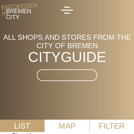
Skip to main content
ENTDECKEN
BREMEN
IN
MENU
CITY
ALL SHOPS AND STORES FROM THE
CITY OF BREMEN
CITYGUIDE
Suche im CityGuide
LIST
MAP
FILTER