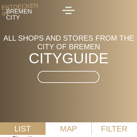
Skip to main content
ENTDECKEN
BREMEN
IN
MENU
CITY
ALL SHOPS AND STORES FROM THE
CITY OF BREMEN
CITYGUIDE
Suche im CityGuide
LIST
MAP
FILTER