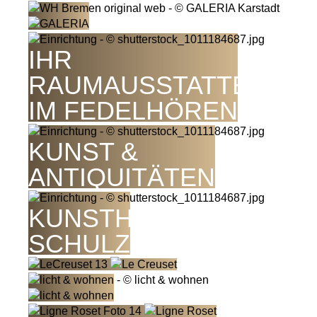
IHR
RAUMAUSSTATTER
IM FEDELHÖREN
KUNST &
ANTIQUITÄTEN
KUNSTHANDEL J.
SCHULZ