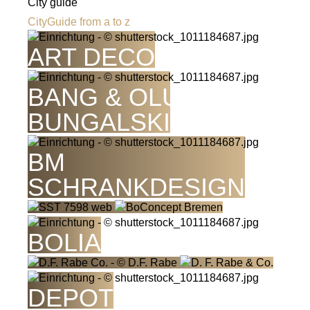
City guide
CityGuide from a to z
ART DECO
BANG & OLUFSEN F.
BUNGALSKI
BM
SCHRANKDESIGN
BOLIA
DEPOT