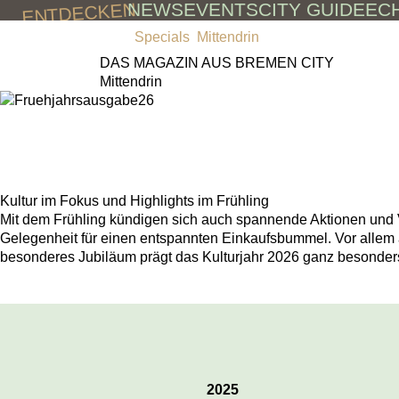
NEWS
EVENTS
CITY GUIDE
EC
ENTDECKEN
Skip to main content
BREMEN
IN
Specials
Mittendrin
CITY
DAS MAGAZIN AUS BREMEN CITY
Mittendrin
MITTENDRINAUSGABE
Frühjahr 2026
Kultur im Fokus und Highlights im Frühling
Mit dem Frühling kündigen sich auch spannende Aktionen und Ve
Gelegenheit für einen entspannten Einkaufsbummel. Vor allem 
besonderes Jubiläum prägt das Kulturjahr 2026 ganz besonder
2025