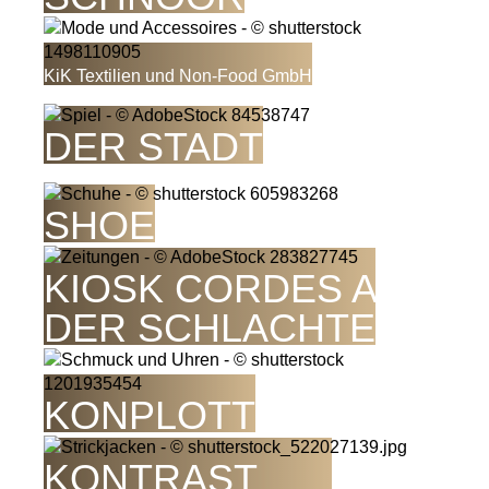
KiK Textilien und Non-Food GmbH
KIND
DER STADT
KING
SHOE
KIOSK CORDES AN
DER SCHLACHTE
KONPLOTT
KONTRAST