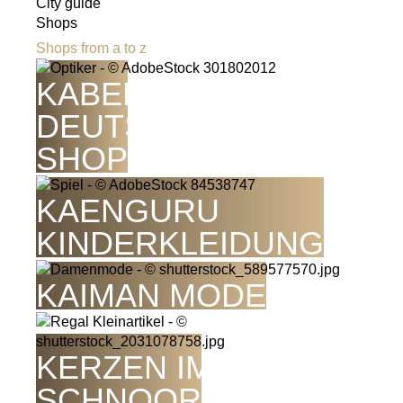
City guide
Shops
Shops from a to z
KABEL
DEUTSCHLAND
SHOP
KAENGURU
KINDERKLEIDUNG
KAIMAN MODE
KERZEN IM
SCHNOOR