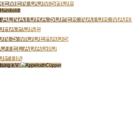
BREMEN DOMSHOF
ALNATURA SUPER NATUR MAR
OHA POKE
ON'S MODEHAUS
OTEL ADAGIO
OPTIK