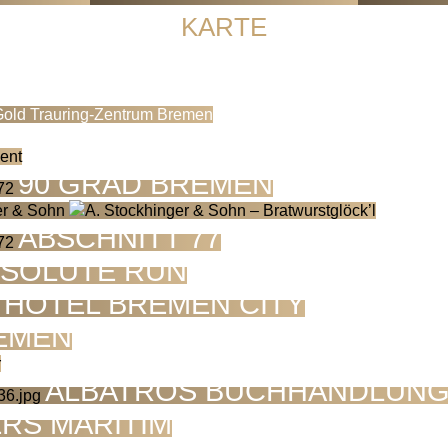
KARTE
old Trauring-Zentrum Bremen
90 GRAD BREMEN
ABSCHNITT 77
SOLUTE RUN
 HOTEL BREMEN CITY
EMEN
ALBATROS BUCHHANDLUN
RS MARITIM