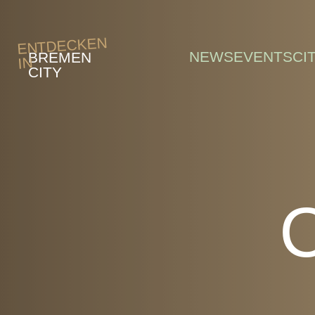
Skip to main content
ENTDECKEN
NEWS
EVENTS
CI
BREMEN
IN
CITY