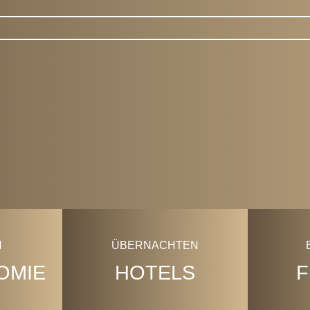
CityGuide
ÜBERNACHTEN
OMIE
HOTELS
F