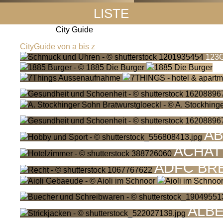
LISTE
City Guide
CityGuide von a bis z
123G
AB
ACHAT
ADFC BR
ALBE