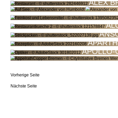
ALEX 
AL
ANS
APARTH
APOLLO-
Vorherige Seite
Nächste Seite